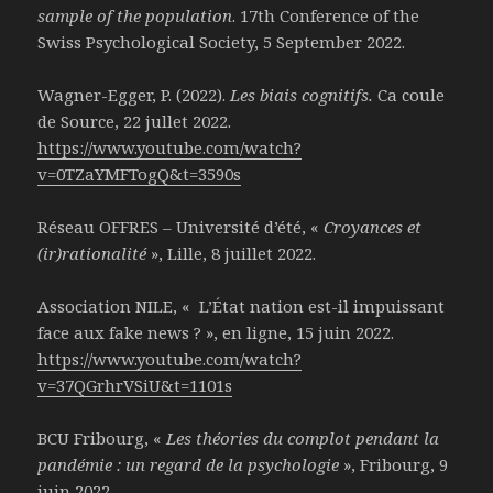
sample of the population
. 17th Conference of the
Swiss Psychological Society, 5 September 2022.
Wagner-Egger, P. (2022).
Les biais cognitifs.
Ca coule
de Source, 22 jullet 2022.
https://www.youtube.com/watch?
v=0TZaYMFTogQ&t=3590s
Réseau OFFRES – Université d’été, «
Croyances et
(ir)rationalité
», Lille, 8 juillet 2022.
Association NILE, « L’État nation est-il impuissant
face aux fake news ? », en ligne, 15 juin 2022.
https://www.youtube.com/watch?
v=37QGrhrVSiU&t=1101s
BCU Fribourg, «
Les théories du complot pendant la
pandémie : un regard de la psychologie
», Fribourg, 9
juin 2022.