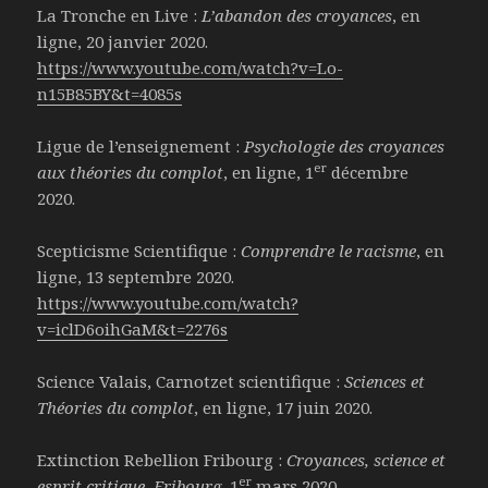
La Tronche en Live :
L’abandon des croyances
, en
ligne, 20 janvier 2020.
https://www.youtube.com/watch?v=Lo-
n15B85BY&t=4085s
Ligue de l’enseignement :
Psychologie des croyances
er
aux théories du complot
, en ligne, 1
décembre
2020.
Scepticisme Scientifique :
Comprendre le racisme
, en
ligne, 13 septembre 2020.
https://www.youtube.com/watch?
v=iclD6oihGaM&t=2276s
Science Valais, Carnotzet scientifique :
Sciences et
Théories du complot
, en ligne, 17 juin 2020.
Extinction Rebellion Fribourg :
Croyances, science et
er
esprit critique, Fribourg,
1
mars 2020.