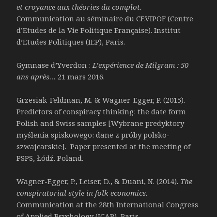
et croyance aux théories du complot.
Communication au séminaire du CEVIPOF (Centre
d’Etudes de la Vie Politique Française). Institut
d’Etudes Politiques (IEP), Paris.
Gymnase d’Yverdon :
L’expérience de Milgram : 50
ans après…
21 mars 2016.
Grzesiak-Feldman, M. & Wagner-Egger, P. (2015).
Predictors of conspiracy thinking: the date form
Polish and Swiss samples [Wybrane predyktory
myślenia spiskowego: dane z próby polsko-
szwajcarskie]. Paper presented at the meeting of
PSPS, Łódź. Poland.
Wagner-Egger, P., Leiser, D., & Duani, N. (2014).
The
conspiratorial style in folk economics.
Communication at the 28th International Congress
of Applied Psychology (ICAP), Paris.