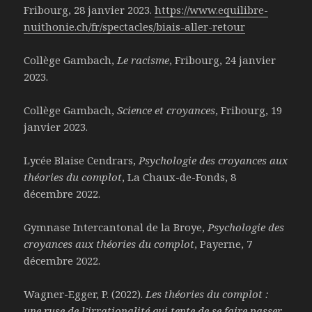
Fribourg, 28 janvier 2023.
https://www.equilibre-
nuithonie.ch/fr/spectacles/biais-aller-retour
Collège Gambach,
Le racisme
, Fribourg, 24 janvier
2023.
Collège Gambach,
Science et croyances
, Fribourg, 19
janvier 2023.
Lycée Blaise Cendrars,
P
sychologie des croyances aux
théories du complot
, La Chaux-de-Fonds, 8
décembre 2022.
Gymnase Intercantonal de la Broye,
P
sychologie des
croyances aux théories du complot
, Payerne, 7
décembre 2022.
Wagner-Egger, P. (2022).
Les théories du complot :
une ruse de l’irrationalité qui tente de se faire passer